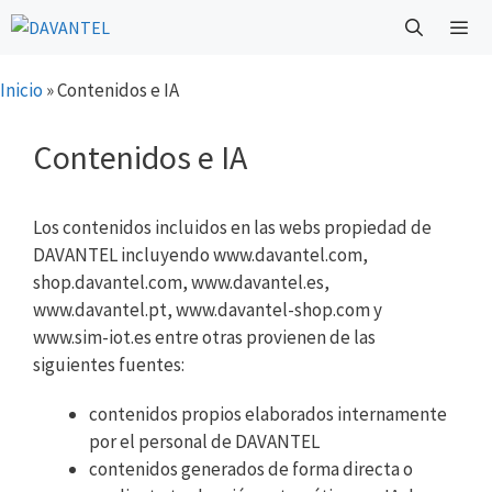
Saltar
al
contenido
Menú
Inicio
»
Contenidos e IA
Contenidos e IA
Los contenidos incluidos en las webs propiedad de
DAVANTEL incluyendo www.davantel.com,
shop.davantel.com, www.davantel.es,
www.davantel.pt, www.davantel-shop.com y
www.sim-iot.es entre otras provienen de las
siguientes fuentes:
contenidos propios elaborados internamente
por el personal de DAVANTEL
contenidos generados de forma directa o