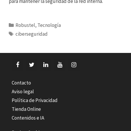
para mantener la seguridad de la red interna.
Categorías
Robustel
,
Tecnología
Etiquetas
ciberseguridad
Contacto
Aviso legal
Política de Privacidad
Tienda Online
Contenidos e IA