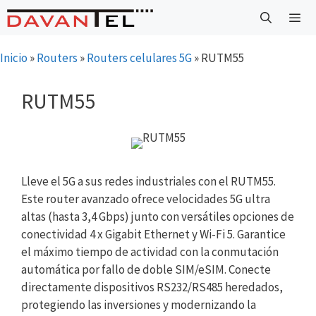
Saltar
al
contenido
Menú
Inicio
»
Routers
»
Routers celulares 5G
»
RUTM55
RUTM55
Lleve el 5G a sus redes industriales con el RUTM55.
Este router avanzado ofrece velocidades 5G ultra
altas (hasta 3,4 Gbps) junto con versátiles opciones de
conectividad 4 x Gigabit Ethernet y Wi-Fi 5. Garantice
el máximo tiempo de actividad con la conmutación
automática por fallo de doble SIM/eSIM. Conecte
directamente dispositivos RS232/RS485 heredados,
protegiendo las inversiones y modernizando la