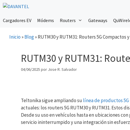
Saltar
al
contenido
Cargadores EV
Módems
Routers
Gateways
QuWirel
Inicio
»
Blog
»
RUTM30 y RUTM31: Routers 5G Compactos y
RUTM30 y RUTM31: Route
04/06/2025
por
Jose R. Salvador
Teltonika sigue ampliando su
línea de productos 5G
actuales: los routers 5G RUTM30 y RUTM31. Estos dis
Desde su uso en vehículos hasta en ubicaciones con 
servicio ininterrumpido y una integración sin esfuer