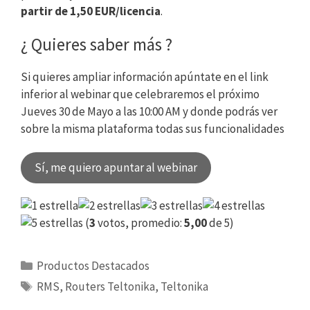
partir de 1,50 EUR/licencia
.
¿ Quieres saber
más ?
Si quieres ampliar información apúntate en el link
inferior al webinar que celebraremos el próximo
Jueves 30 de Mayo a las 10:00 AM y donde podrás ver
sobre la misma plataforma todas sus funcionalidades
Sí, me quiero apuntar al webinar
(
3
votos, promedio:
5,00
de 5)
Categorías
Productos Destacados
Etiquetas
RMS
,
Routers Teltonika
,
Teltonika