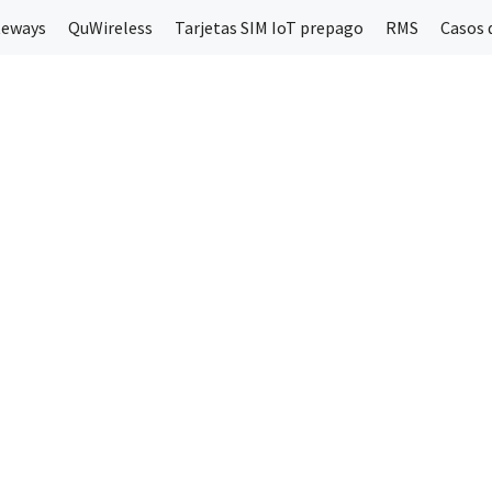
teways
QuWireless
Tarjetas SIM IoT prepago
RMS
Casos 