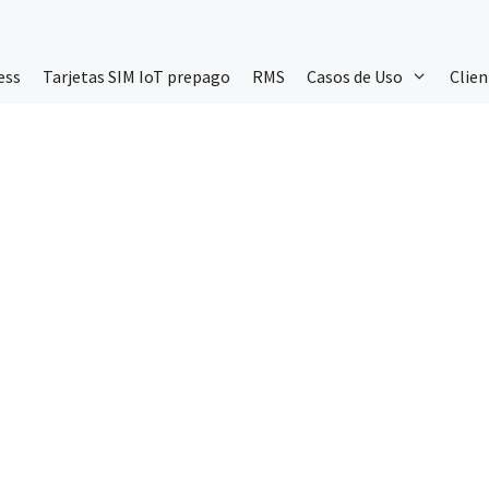
ess
Tarjetas SIM IoT prepago
RMS
Casos de Uso
Clien