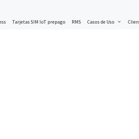
ess
Tarjetas SIM IoT prepago
RMS
Casos de Uso
Clien