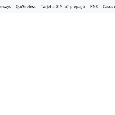
teways
QuWireless
Tarjetas SIM IoT prepago
RMS
Casos 