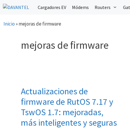
Saltar
Cargadores EV
Módems
Routers
Ga
al
contenido
Inicio
»
mejoras de firmware
mejoras de firmware
Actualizaciones de
firmware de RutOS 7.17 y
TswOS 1.7: mejoradas,
más inteligentes y seguras