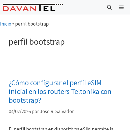
Saltar
al
contenido
Menú
Inicio
»
perfil bootstrap
perfil bootstrap
¿Cómo configurar el perfil eSIM
inicial en los routers Teltonika con
bootstrap?
04/02/2026
por
Jose R. Salvador
El perfil bootstrap en dispositivos eSIM permite la