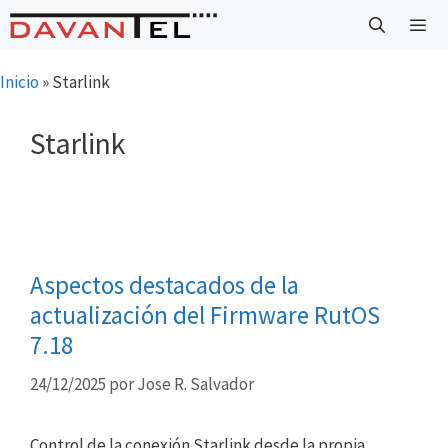
Saltar
al
contenido
Menú
Inicio
»
Starlink
Starlink
Aspectos destacados de la
actualización del Firmware RutOS
7.18
24/12/2025
por
Jose R. Salvador
Control de la conexión Starlink desde la propia