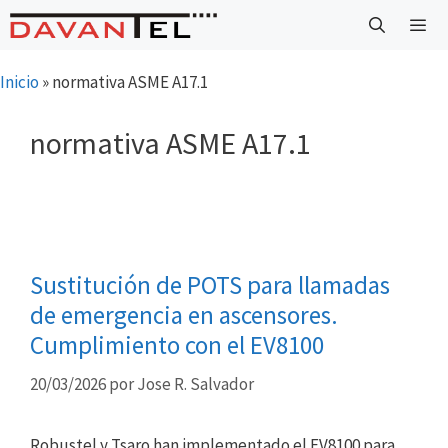
Saltar
al
contenido
Menú
Inicio
»
normativa ASME A17.1
normativa ASME A17.1
Sustitución de POTS para llamadas
de emergencia en ascensores.
Cumplimiento con el EV8100
20/03/2026
por
Jose R. Salvador
Robustel y Tsaro han implementado el EV8100 para