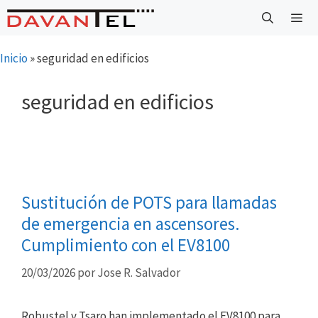
Saltar
al
contenido
Menú
Inicio
»
seguridad en edificios
seguridad en edificios
Sustitución de POTS para llamadas
de emergencia en ascensores.
Cumplimiento con el EV8100
20/03/2026
por
Jose R. Salvador
Robustel y Tsaro han implementado el EV8100 para