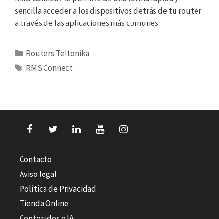
sencilla acceder a los dispositivos detrás de tu router
a través de las aplicaciones más comunes
Categorías
Routers Teltonika
Etiquetas
RMS Connect
Contacto
Aviso legal
Política de Privacidad
Tienda Online
Contenidos e IA