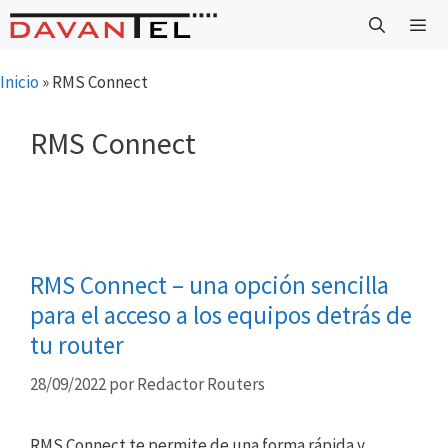
Saltar
al
contenido
Menú
Inicio
»
RMS Connect
RMS Connect
RMS Connect – una opción sencilla
para el acceso a los equipos detrás de
tu router
28/09/2022
por
Redactor Routers
RMS Connect te permite de una forma rápida y